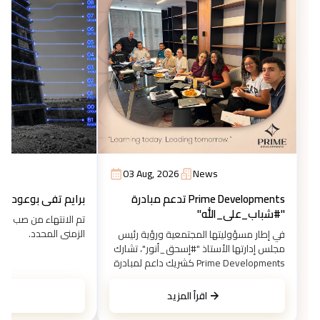
03 Aug, 2026
News
Prime Developments تدعم مبادرة
برايم تفي بوعودها.
"#شباب_على_الله"
تم الانتهاء من صب الطا
الزمني المحدد.
في إطار مسؤوليتها المجتمعية ورؤية رئيس
مجلس إدارتها الأستاذ "#إسحق_أنور"، تشارك
Prime Developments كشريك داعم لمبادرة
"#شباب_على_الله" التي أطلقها الأستاذ
محمد الحسيني، حيث تستضيف مقرات الشركة
اقرأ المزيد
جانباً من البرنامج التدريبي والتوجيهي الشامل