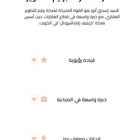
السيد إسحق أنور هو القوة المحركة لشركة برايم للتطوير
العقاري، مع خبرة واسعة في قطاع العقارات، حيث أسس
شركة 'كريتيف إنترناشيونال' في الكويت.
قيادة رؤيوية
رؤيته الاستراتيجية شكلت نمو واتجاه شركة
برايم للتطوير، مما يضمن مشاريع مبتكرة
ومستدامة.
خبرة واسعة في الصناعة
بعد تأسيس شركتين ناجحتين، يجلب خبرة لا
مثيل لها في الهندسة والتطوير العقاري
والمقاولات.
إنجازات معترف بها