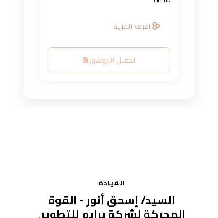
الحياة.
اعرف المزيد
تحميل البروشور
القيادة
السيد/ إسحق أنور - القوة
المحركة لشركة برايم للتطوير
.